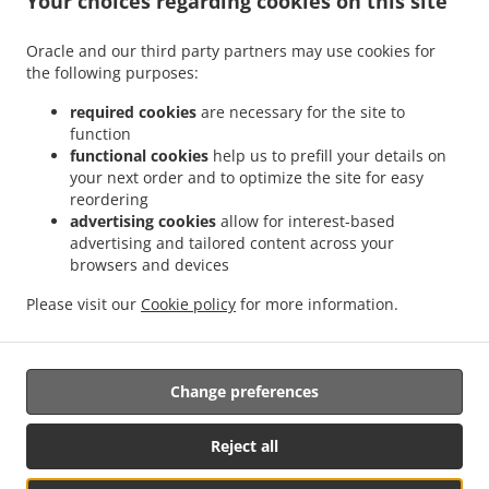
Your choices regarding cookies on this site
.
.
Privacy policy
Terms of service
Cookie Policy Changes
Contact us
Oracle and our third party partners may use cookies for
the following purposes:
8 avenue de Verdun, 33610 CESTAS, France
+33 5 56 36 49 65
required cookies
are necessary for the site to
Links
function
functional cookies
help us to prefill your details on
Menu
your next order and to optimize the site for easy
reordering
Table reservation
advertising cookies
allow for interest-based
Order ahead
advertising and tailored content across your
browsers and devices
Contact us
Please visit our
Cookie policy
for more information.
French Food Takeaway CESTAS
Change preferences
Reject all