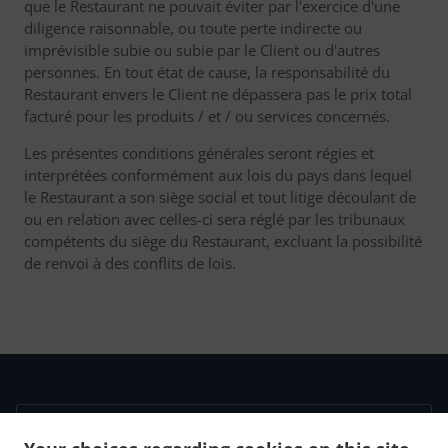
que le Restaurant ne pouvait éviter par l'exercice d'une
diligence raisonnable, ou toute perte indirecte ou
imprévisible subie ou subie par le Client ou d'autres
personnes. En tout état de cause, la responsabilité du
Restaurant envers le Client ne dépassera pas le prix total
facturé pour les produits / et / ou services concernés.
Les présentes conditions générales seront régies et
interprétées conformément aux lois du pays dans lequel
le Restaurant a son siège social et tout litige découlant de
ou en relation avec celles-ci sera réglé par les tribunaux
compétents du siège du Restaurant, excluant la possibilité
de renvoi à des conflits de lois.