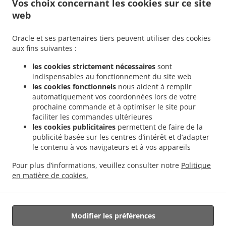
Vos choix concernant les cookies sur ce site
web
.
.
Politique de confidentialité
Conditions d'utilisation
Oracle et ses partenaires tiers peuvent utiliser des cookies
Modifications de la politique en matière de cookies
aux fins suivantes :
Contactez-nous
les cookies strictement nécessaires
sont
8 avenue de Verdun, 33610 CESTAS, France
indispensables au fonctionnement du site web
+33 5 56 36 49 65
les cookies fonctionnels
nous aident à remplir
Liens
automatiquement vos coordonnées lors de votre
prochaine commande et à optimiser le site pour
Menu
faciliter les commandes ultérieures
les cookies publicitaires
permettent de faire de la
Réservation de table
publicité basée sur les centres d’intérêt et d’adapter
Commandez en avance
le contenu à vos navigateurs et à vos appareils
Contactez-nous
Pour plus d’informations, veuillez consulter notre
Politique
en matière de cookies.
Cuisine Française à emporter CESTAS
Modifier les préférences